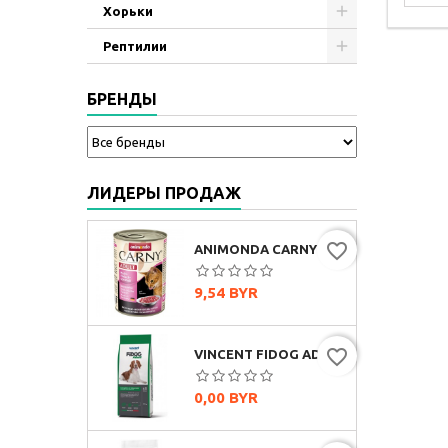
Хорьки
Рептилии
БРЕНДЫ
ЛИДЕРЫ ПРОДАЖ
favorite_border
ANIMONDA CARNY ADULT МУЛЬТИМЯСНОЙ КОКТЕЙЛЬ, 400Г
Цена
9,54 BYR
favorite_border
VINCENT FIDOG ADULT (ГОВЯДИНА)
Цена
0,00 BYR