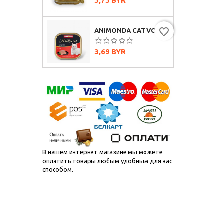
3,73 BYR
favorite_border
ANIMONDA CAT VOM FEINSTEN SENIOR С ГОВЯДИНОЙ, 100Г
Цена
3,69 BYR
В нашем интернет магазине мы можете
оплатить товары любым удобным для вас
способом.