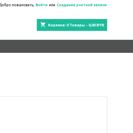
Добро пожаловать,
Войти
или
Создание учетной записи
shopping_cart
Корзина:
0
Товары - 0,00 BYR