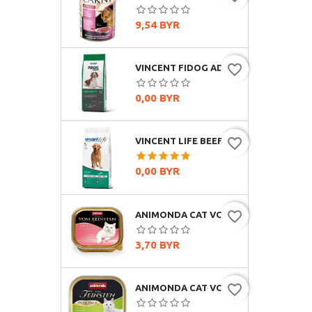
Цена
9,54 BYR
favorite_border
VINCENT FIDOG ADULT (ГОВЯДИНА)
Цена
0,00 BYR
favorite_border
VINCENT LIFE BEEF & RICE (ГОВЯДИНА И РИС)
Цена
0,00 BYR
favorite_border
ANIMONDA CAT VOM FEINSTEN CLASSIC С СЕРДЦЕМ ИНДЕЙКИ, 100Г
Цена
3,70 BYR
favorite_border
ANIMONDA CAT VOM FEINSTEN MILDES MENU ИНДЕЙКА, 100Г