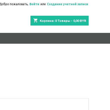
Добро пожаловать,
Войти
или
Создание учетной записи
shopping_cart
Корзина:
0
Товары - 0,00 BYR