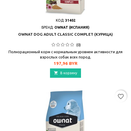
КОД:
31402
БРЕНД:
OWNAT (ИСПАНИЯ)
OWNAT DOG ADULT CLASSIC COMPLET (КУРИЦА)
(0)
Полнорационный корм с нормальным уровнем активности для
взрослых собак всех пород.
Цена
197,96 BYR

В корзину
favorite_border