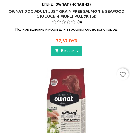
БРЕНД:
OWNAT (ИСПАНИЯ)
OWNAT DOG ADULT JUST GRAIN FREE SALMON & SEAFOOD
(ЛОСОСЬ И МОРЕПРОДУКТЫ)
(0)
Полнорационный корм для взрослых собак всех пород
Цена
77,37 BYR

В корзину
favorite_border