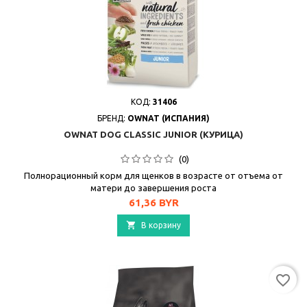
КОД:
31406
БРЕНД:
OWNAT (ИСПАНИЯ)
OWNAT DOG CLASSIC JUNIOR (КУРИЦА)
(0)
Полнорационный корм для щенков в возрасте от отъема от
матери до завершения роста
Цена
61,36 BYR

В корзину
favorite_border