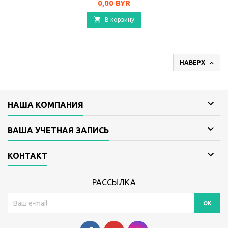
Цена
0,00 BYR

В корзину

НАВЕРХ

НАША КОМПАНИЯ

ВАША УЧЕТНАЯ ЗАПИСЬ

КОНТАКТ
РАССЫЛКА