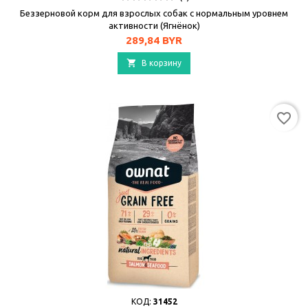
Беззерновой корм для взрослых собак с нормальным уровнем
активности (Ягнёнок)
Цена
289,84 BYR

В корзину
favorite_border
КОД:
31452