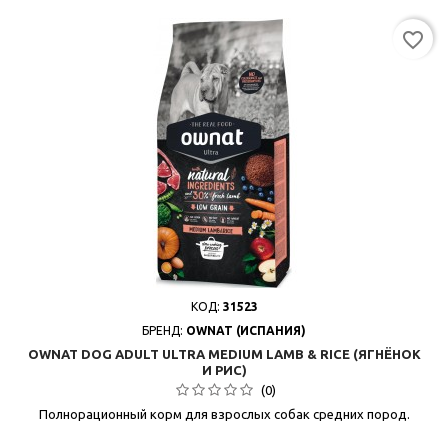
favorite_border
КОД:
31523
БРЕНД:
OWNAT (ИСПАНИЯ)
OWNAT DOG ADULT ULTRA MEDIUM LAMB & RICE (ЯГНЁНОК
И РИС)
(0)
Полнорационный корм для взрослых собак средних пород.