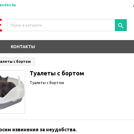
andex.by

КОНТАКТЫ
алеты с бортом
Туалеты с бортом
Туалеты с бортом
осим извинения за неудобства.