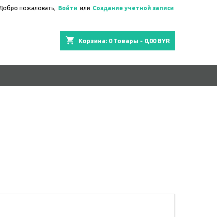
Добро пожаловать,
Войти
или
Создание учетной записи
shopping_cart
Корзина:
0
Товары - 0,00 BYR