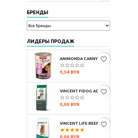
БРЕНДЫ
ЛИДЕРЫ ПРОДАЖ
favorite_border
ANIMONDA CARNY ADULT МУЛЬТИМЯСНОЙ КОКТЕЙЛЬ, 400Г
Цена
9,54 BYR
favorite_border
VINCENT FIDOG ADULT (ГОВЯДИНА)
Цена
0,00 BYR
favorite_border
VINCENT LIFE BEEF & RICE (ГОВЯДИНА И РИС)
Цена
0,00 BYR