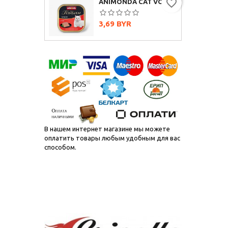
favorite_border
ANIMONDA CAT VOM FEINSTEN SENIOR С ГОВЯДИНОЙ, 100Г
Цена
3,69 BYR
В нашем интернет магазине мы можете
оплатить товары любым удобным для вас
способом.