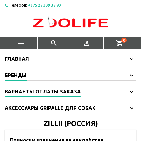
Телефон:
+375 29 339 38 90
0



shopping_cart
ГЛАВНАЯ
БРЕНДЫ
ВАРИАНТЫ ОПЛАТЫ ЗАКАЗА
АКСЕССУАРЫ GRIPALLE ДЛЯ СОБАК
ZILLII (РОССИЯ)
Приносим извинения за неудобства.