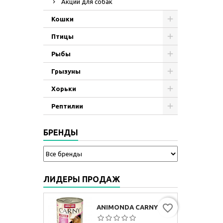
Акции для собак
Кошки
Птицы
Рыбы
Грызуны
Хорьки
Рептилии
БРЕНДЫ
ЛИДЕРЫ ПРОДАЖ
favorite_border
ANIMONDA CARNY ADULT МУЛЬТИМЯСНОЙ КОКТЕЙЛЬ, 400Г