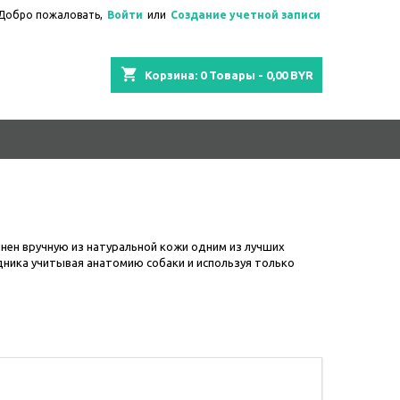
Добро пожаловать,
Войти
или
Создание учетной записи
shopping_cart
Корзина:
0
Товары - 0,00 BYR
лнен вручную из натуральной кожи одним из лучших
дника учитывая анатомию собаки и используя только