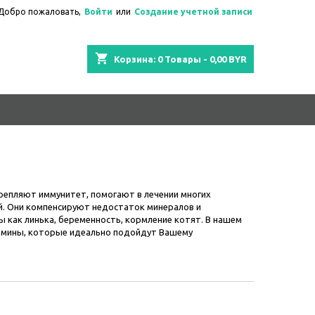
Добро пожаловать,
Войти
или
Создание учетной записи
shopping_cart
Корзина:
0
Товары - 0,00 BYR
репляют иммунитет, помогают в лечении многих
й. Они компенсируют недостаток минералов и
ы как линька, беременность, кормление котят. В нашем
амины, которые идеально подойдут Вашему