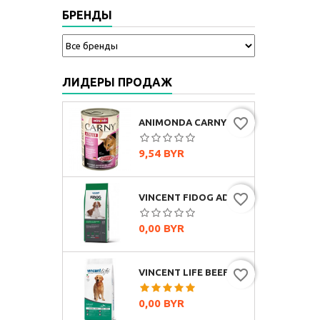
БРЕНДЫ
ЛИДЕРЫ ПРОДАЖ
favorite_border
ANIMONDA CARNY ADULT МУЛЬТИМЯСНОЙ КОКТЕЙЛЬ, 400Г
Цена
9,54 BYR
favorite_border
VINCENT FIDOG ADULT (ГОВЯДИНА)
Цена
0,00 BYR
favorite_border
VINCENT LIFE BEEF & RICE (ГОВЯДИНА И РИС)
Цена
0,00 BYR