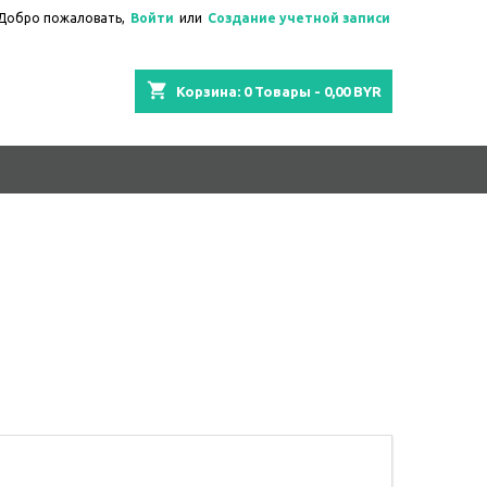
Добро пожаловать,
Войти
или
Создание учетной записи
shopping_cart
Корзина:
0
Товары - 0,00 BYR