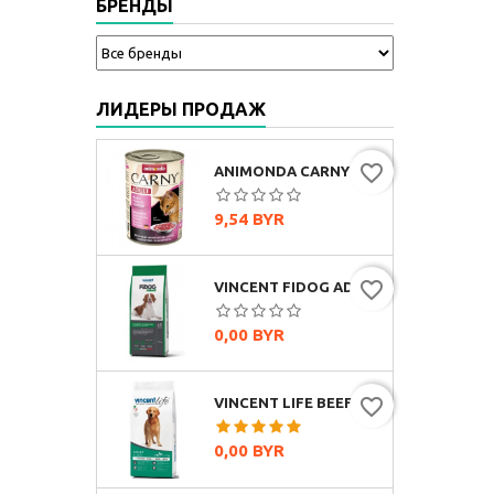
БРЕНДЫ
ЛИДЕРЫ ПРОДАЖ
favorite_border
ANIMONDA CARNY ADULT МУЛЬТИМЯСНОЙ КОКТЕЙЛЬ, 400Г
Цена
9,54 BYR
favorite_border
VINCENT FIDOG ADULT (ГОВЯДИНА)
Цена
0,00 BYR
favorite_border
VINCENT LIFE BEEF & RICE (ГОВЯДИНА И РИС)
Цена
0,00 BYR