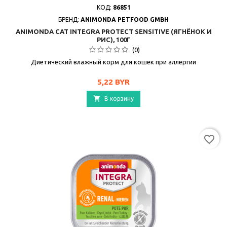
КОД:
86851
БРЕНД:
ANIMONDA PETFOOD GMBH
ANIMONDA CAT INTEGRA PROTECT SENSITIVE (ЯГНЁНОК И
РИС), 100Г
(0)
Диетический влажный корм для кошек при аллергии
Цена
5,22 BYR

В корзину
favorite_border