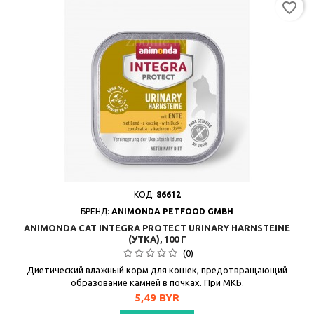
favorite_border
КОД:
86612
БРЕНД:
ANIMONDA PETFOOD GMBH
ANIMONDA CAT INTEGRA PROTECT URINARY HARNSTEINE
(УТКА), 100 Г
(0)
Диетический влажный корм для кошек, предотвращающий
образование камней в почках. При МКБ.
Цена
5,49 BYR