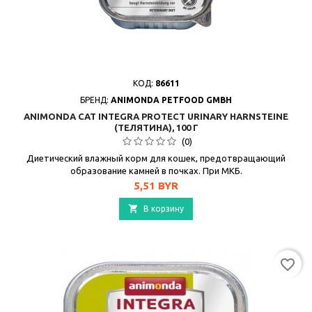
КОД:
86611
БРЕНД:
ANIMONDA PETFOOD GMBH
ANIMONDA CAT INTEGRA PROTECT URINARY HARNSTEINE
(ТЕЛЯТИНА), 100 Г
(0)
Диетический влажный корм для кошек, предотвращающий
образование камней в почках. При МКБ.
Цена
5,51 BYR

В корзину
favorite_border