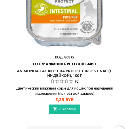
КОД:
86875
БРЕНД:
ANIMONDA PETFOOD GMBH
ANIMONDA CAT INTEGRA PROTECT INTESTINAL (С
ИНДЕЙКОЙ), 100 Г
(0)
Диетический влажный корм для кошек при нарушении
пищеварения (при острой диарее).
Цена
5,25 BYR

В корзину