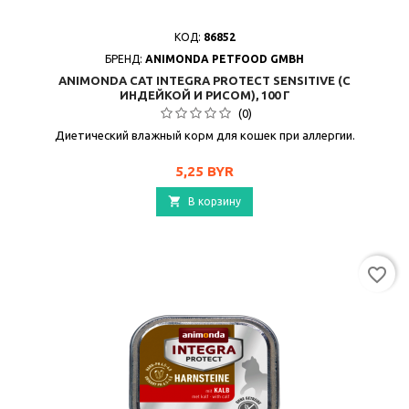
КОД:
86852
БРЕНД:
ANIMONDA PETFOOD GMBH
ANIMONDA CAT INTEGRA PROTECT SENSITIVE (С
ИНДЕЙКОЙ И РИСОМ), 100 Г
(0)
Диетический влажный корм для кошек при аллергии.
Цена
5,25 BYR

В корзину
favorite_border