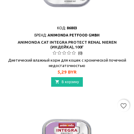
КОД:
86803
БРЕНД:
ANIMONDA PETFOOD GMBH
ANIMONDA CAT INTEGRA PROTECT RENAL NIEREN
(ИНДЕЙКА), 100Г
(0)
Диетический влажный корм для кошек с хронической почечной
недостаточностью
Цена
5,29 BYR

В корзину
favorite_border