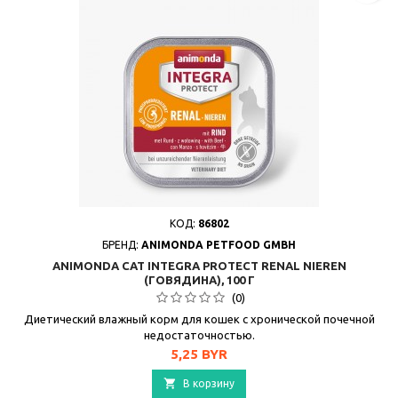
КОД:
86802
БРЕНД:
ANIMONDA PETFOOD GMBH
ANIMONDA CAT INTEGRA PROTECT RENAL NIEREN
(ГОВЯДИНА), 100 Г
(0)
Диетический влажный корм для кошек с хронической почечной
недостаточностью.
Цена
5,25 BYR

В корзину