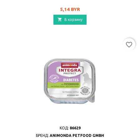
Цена
5,14 BYR

В корзину
favorite_border
КОД:
86629
БРЕНД:
ANIMONDA PETFOOD GMBH