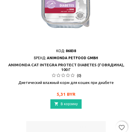
КОД:
86838
БРЕНД:
ANIMONDA PETFOOD GMBH
ANIMONDA CAT INTEGRA PROTECT DIABETES (ГОВЯДИНА),
100 Г
(0)
Диетический влажный корм для кошек при диабете
Цена
5,31 BYR

В корзину
favorite_border