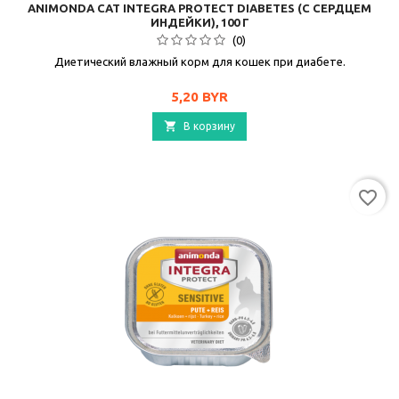
ANIMONDA CAT INTEGRA PROTECT DIABETES (С СЕРДЦЕМ
ИНДЕЙКИ), 100 Г
(0)
Диетический влажный корм для кошек при диабете.
Цена
5,20 BYR

В корзину
favorite_border