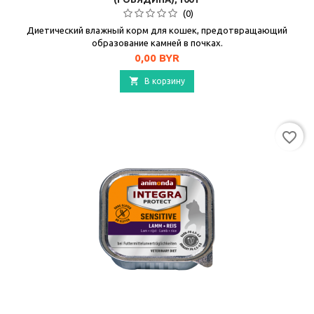
(0)
Диетический влажный корм для кошек, предотвращающий
образование камней в почках.
Цена
0,00 BYR

В корзину
favorite_border