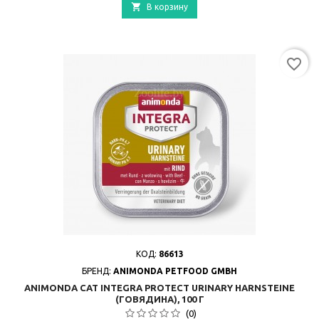

В корзину
favorite_border
КОД:
86613
БРЕНД:
ANIMONDA PETFOOD GMBH
ANIMONDA CAT INTEGRA PROTECT URINARY HARNSTEINE
(ГОВЯДИНА), 100 Г
(0)