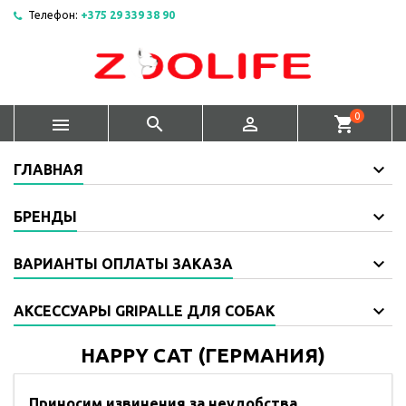
Телефон:
+375 29 339 38 90
0



shopping_cart
ГЛАВНАЯ
БРЕНДЫ
ВАРИАНТЫ ОПЛАТЫ ЗАКАЗА
АКСЕССУАРЫ GRIPALLE ДЛЯ СОБАК
HAPPY CAT (ГЕРМАНИЯ)
Приносим извинения за неудобства.