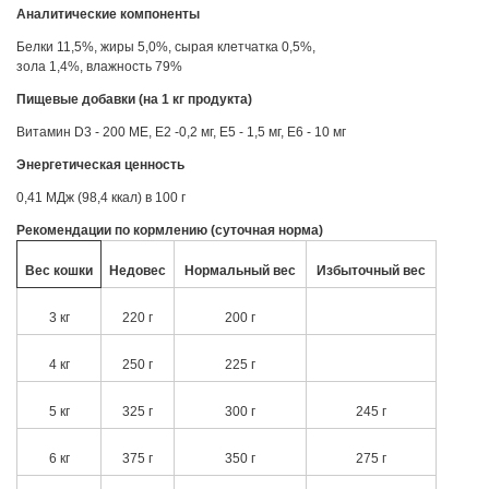
Аналитические компоненты
Белки 11,5%, жиры 5,0%, сырая клетчатка 0,5%,
зола 1,4%, влажность 79%
Пищевые добавки (на 1 кг продукта)
Витамин D3 - 200 МЕ, Е2 -0,2 мг, Е5 - 1,5 мг, Е6 - 10 мг
Энергетическая ценность
0,41 МДж (98,4 ккал) в 100 г
Рекомендации по кормлению (суточная норма)
Вес кошки
Недовес
Нормальный вес
Избыточный вес
3 кг
220 г
200 г
4 кг
250 г
225 г
5 кг
325 г
300 г
245 г
6 кг
375 г
350 г
275 г