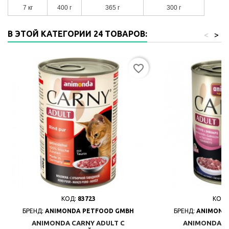
7 кг
400 г
365 г
300 г
В ЭТОЙ КАТЕГОРИИ 24 ТОВАРОВ:
<
>
favorite_border
КОД:
83723
КОД:
БРЕНД:
ANIMONDA PETFOOD GMBH
БРЕНД:
ANIMOND
ANIMONDA CARNY ADULT С
ANIMONDA C