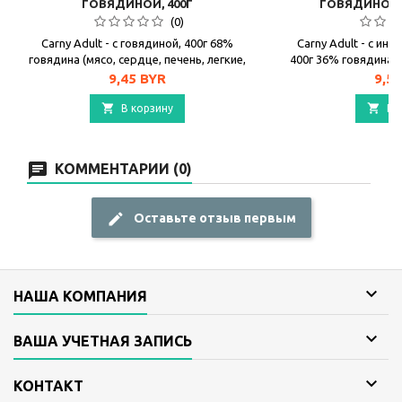
ГОВЯДИНОЙ, 400Г
ГОВЯДИНОЙ,
КРЕВЕТК
(0)
Carny Adult - с говядиной, 400г 68%
Carny Adult - с ин
говядина (мясо, сердце, печень, легкие,
400г 36% говядина (
почки, вымя), 31% бульон, карбонат
почки, вымя), 25
Цена
Цен
9,45 BYR
9,5
кальция
сердце), 4% креветк


В корзину
В 
КОММЕНТАРИИ (0)
Оставьте отзыв первым

НАША КОМПАНИЯ

ВАША УЧЕТНАЯ ЗАПИСЬ

КОНТАКТ