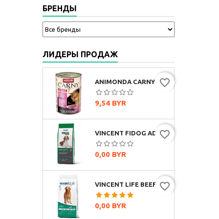
БРЕНДЫ
ЛИДЕРЫ ПРОДАЖ
favorite_border
ANIMONDA CARNY ADULT МУЛЬТИМЯСНОЙ КОКТЕЙЛЬ, 400Г
Цена
9,54 BYR
favorite_border
VINCENT FIDOG ADULT (ГОВЯДИНА)
Цена
0,00 BYR
favorite_border
VINCENT LIFE BEEF & RICE (ГОВЯДИНА И РИС)
Цена
0,00 BYR