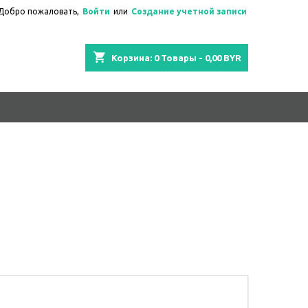
Добро пожаловать,
Войти
или
Создание учетной записи
shopping_cart
Корзина:
0
Товары - 0,00 BYR