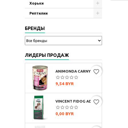
Хорьки
Рептилии
БРЕНДЫ
ЛИДЕРЫ ПРОДАЖ
favorite_border
ANIMONDA CARNY ADULT МУЛЬТИМЯСНОЙ КОКТЕЙЛЬ, 400Г
Цена
9,54 BYR
favorite_border
VINCENT FIDOG ADULT (ГОВЯДИНА)
Цена
0,00 BYR