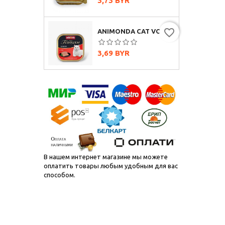
3,73 BYR
favorite_border
ANIMONDA CAT VOM FEINSTEN SENIOR С ГОВЯДИНОЙ, 100Г
Цена
3,69 BYR
В нашем интернет магазине мы можете
оплатить товары любым удобным для вас
способом.