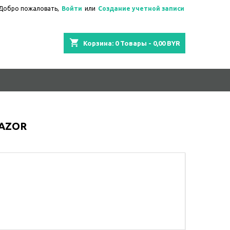
Добро пожаловать,
Войти
или
Создание учетной записи
shopping_cart
Корзина:
0
Товары - 0,00 BYR
TAZOR