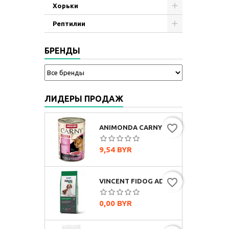
Хорьки
Рептилии
БРЕНДЫ
ЛИДЕРЫ ПРОДАЖ
favorite_border
ANIMONDA CARNY ADULT МУЛЬТИМЯСНОЙ КОКТЕЙЛЬ, 400Г
Цена
9,54 BYR
favorite_border
VINCENT FIDOG ADULT (ГОВЯДИНА)
Цена
0,00 BYR