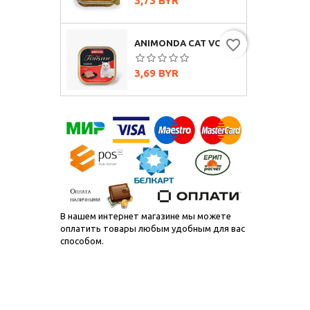
3,73 BYR
favorite_border
ANIMONDA CAT VOM FEINSTEN SENIOR С ГОВЯДИНОЙ, 100Г
Цена
3,69 BYR
В нашем интернет магазине мы можете
оплатить товары любым удобным для вас
способом.