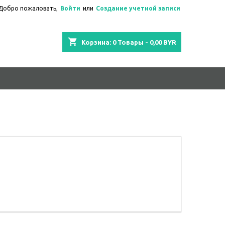
Добро пожаловать,
Войти
или
Создание учетной записи
shopping_cart
Корзина:
0
Товары - 0,00 BYR